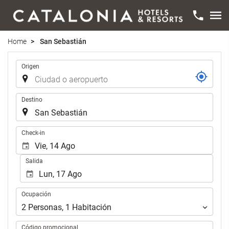
Home
San Sebastián
Trayecto
Origen
Destino
.
Check-in
Salida
Ocupación
Ocupación
2
Personas
,
1
Habitación
Código promocional