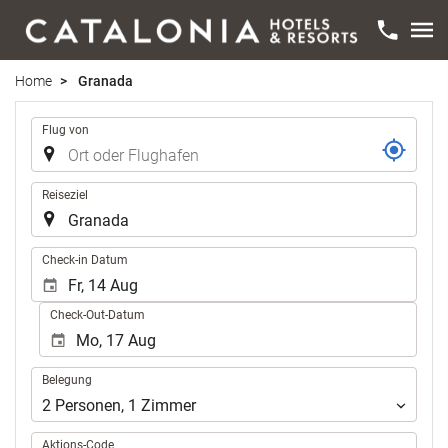
Home
Granada
Strecke
Flug von
Reiseziel
.
Check-in Datum
Check-Out-Datum
Belegung
Belegung
2
Personen
,
1
Zimmer
Aktions-Code