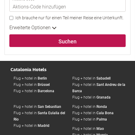
Ich brauche nur für einen Teil meiner Reise eine Unterkunft.
Erweiterte Optionen
Suchen
Catalonia Hotels
Flug + hotel in
Berlin
Flug + hotel in
Sabadell
Flug + hotel in
Brüssel
Flug + hotel in
Sant Andreu de la
Flug + hotel in
Barcelona
Barca
Flug + hotel in
Granada
Flug + hotel in
San Sebastian
Flug + hotel in
Ronda
Flug + hotel in
Santa Eulalia del
Flug + hotel in
Cala Bona
Rio
Flug + hotel in
Palma
Flug + hotel in
Madrid
Flug + hotel in
Mao
Flug + hotel in
Murcia