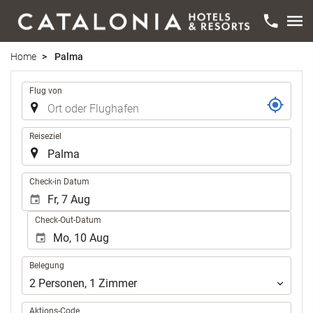
Home
Palma
Strecke
Flug von
Reiseziel
.
Check-in Datum
Check-Out-Datum
Belegung
Belegung
2
Personen
,
1
Zimmer
Aktions-Code