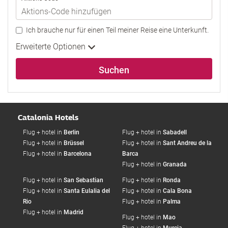
Ich brauche nur für einen Teil meiner Reise eine Unterkunft.
Erweiterte Optionen
Suchen
Catalonia Hotels
Flug + hotel in
Berlin
Flug + hotel in
Sabadell
Flug + hotel in
Brüssel
Flug + hotel in
Sant Andreu de la
Flug + hotel in
Barcelona
Barca
Flug + hotel in
Granada
Flug + hotel in
San Sebastian
Flug + hotel in
Ronda
Flug + hotel in
Santa Eulalia del
Flug + hotel in
Cala Bona
Rio
Flug + hotel in
Palma
Flug + hotel in
Madrid
Flug + hotel in
Mao
Flug + hotel in
Murcia