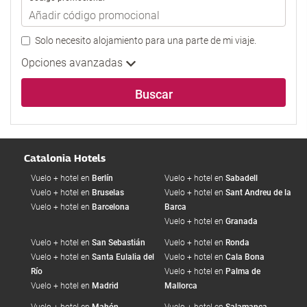
búsqueda
de
Solo necesito alojamiento para una parte de mi viaje.
su
hotel.
Opciones avanzadas
Buscar
Catalonia Hotels
Vuelo + hotel en
Berlín
Vuelo + hotel en
Sabadell
Vuelo + hotel en
Bruselas
Vuelo + hotel en
Sant Andreu de la
Vuelo + hotel en
Barcelona
Barca
Vuelo + hotel en
Granada
Vuelo + hotel en
San Sebastián
Vuelo + hotel en
Ronda
Vuelo + hotel en
Santa Eulalia del
Vuelo + hotel en
Cala Bona
Río
Vuelo + hotel en
Palma de
Vuelo + hotel en
Madrid
Mallorca
Vuelo + hotel en
Mahón
Vuelo + hotel en
Salamanca