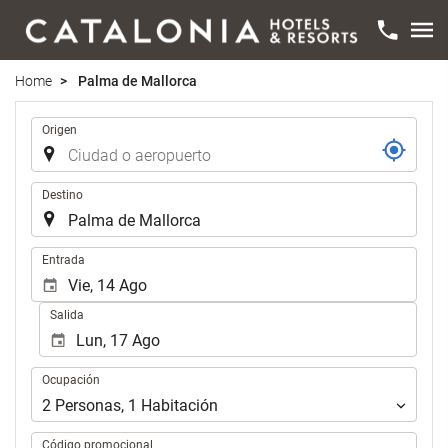
Home
Palma de Mallorca
Trayecto
Origen
Destino
Introduzca
Entrada
las
fechas
Salida
de
inicio
y
Ocupación
Ocupación
fin
para
2
Personas
,
1
Habitación
realizar
la
Código promocional