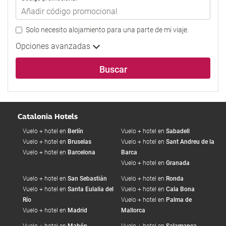
búsqueda
de
Solo necesito alojamiento para una parte de mi viaje.
su
hotel.
Opciones avanzadas
Buscar
Catalonia Hotels
Vuelo + hotel en
Berlín
Vuelo + hotel en
Sabadell
Vuelo + hotel en
Bruselas
Vuelo + hotel en
Sant Andreu de la
Vuelo + hotel en
Barcelona
Barca
Vuelo + hotel en
Granada
Vuelo + hotel en
San Sebastián
Vuelo + hotel en
Ronda
Vuelo + hotel en
Santa Eulalia del
Vuelo + hotel en
Cala Bona
Río
Vuelo + hotel en
Palma de
Vuelo + hotel en
Madrid
Mallorca
Vuelo + hotel en
Mahón
Vuelo + hotel en
Salamanca