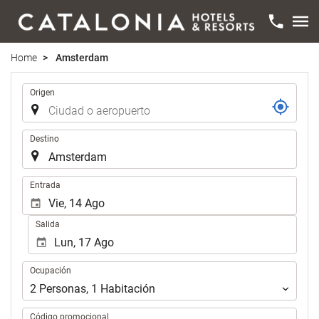
Home
Amsterdam
Trayecto
Origen
Destino
Introduzca
Entrada
las
fechas
Salida
de
inicio
y
Ocupación
Ocupación
fin
para
2
Personas
,
1
Habitación
realizar
la
Código promocional