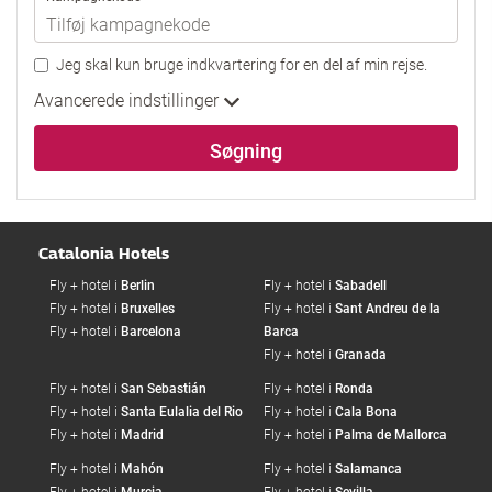
Jeg skal kun bruge indkvartering for en del af min rejse.
Avancerede indstillinger
Søgning
Catalonia Hotels
Fly + hotel i
Berlin
Fly + hotel i
Sabadell
Fly + hotel i
Bruxelles
Fly + hotel i
Sant Andreu de la
Fly + hotel i
Barcelona
Barca
Fly + hotel i
Granada
Fly + hotel i
San Sebastián
Fly + hotel i
Ronda
Fly + hotel i
Santa Eulalia del Rio
Fly + hotel i
Cala Bona
Fly + hotel i
Madrid
Fly + hotel i
Palma de Mallorca
Fly + hotel i
Mahón
Fly + hotel i
Salamanca
Fly + hotel i
Murcia
Fly + hotel i
Sevilla