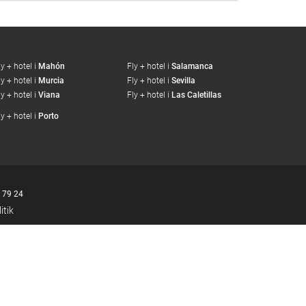
ly + hotel i
Mahón
Fly + hotel i
Salamanca
ly + hotel i
Murcia
Fly + hotel i
Sevilla
ly + hotel i
Viana
Fly + hotel i
Las Caletillas
ly + hotel i
Porto
 79 24
itik