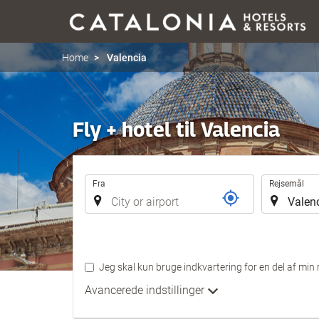
Home
Valencia
Fly + hotel til Valencia
Rejse
Fra
Rejsemål
Jeg skal kun bruge indkvartering for en del af min r
Avancerede indstillinger