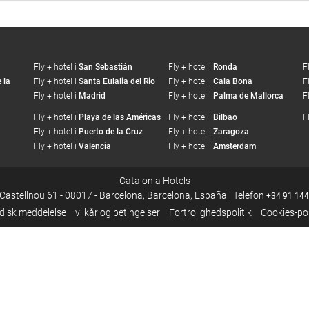
Fly + hotel i
San Sebastián
Fly + hotel i
Ronda
F
 la
Fly + hotel i
Santa Eulalia del Rio
Fly + hotel i
Cala Bona
F
Fly + hotel i
Madrid
Fly + hotel i
Palma de Mallorca
F
Fly + hotel i
Playa de las Américas
Fly + hotel i
Bilbao
F
Fly + hotel i
Puerto de la Cruz
Fly + hotel i
Zaragoza
Fly + hotel i
Valencia
Fly + hotel i
Amsterdam
Catalonia Hotels
 Castellnou 61 - 08017 - Barcelona, Barcelona, España | Telefon
+34 91 144
idisk meddelelse
vilkår og betingelser
Fortrolighedspolitik
Cookies-pol