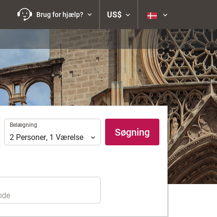
US$
Brug for hjælp?
Belægning
Belægning
Søgning
2
Personer
,
1
Værelse