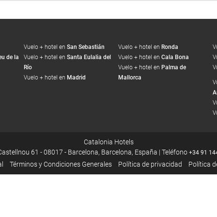
Vuelo + hotel en
San Sebastián
Vuelo + hotel en
Ronda
V
u de la
Vuelo + hotel en
Santa Eulalia del
Vuelo + hotel en
Cala Bona
V
Río
Vuelo + hotel en
Palma de
V
Vuelo + hotel en
Madrid
Mallorca
V
A
V
V
Catalonia Hotels
Castellnou 61 - 08017 - Barcelona, Barcelona, España | Teléfono
+34 91 14
al
Términos y Condiciones Generales
Política de privacidad
Política 