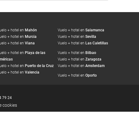
uelo + hotel en
Mahón
Vuelo + hotel en
Salamanca
uelo + hotel en
Murcia
Vuelo + hotel en
Sevilla
uelo + hotel en
Viana
Vuelo + hotel en
Las Caletillas
uelo + hotel en
Playa de las
Vuelo + hotel en
Bilbao
méricas
Vuelo + hotel en
Zaragoza
uelo + hotel en
Puerto de la Cruz
Vuelo + hotel en
Amsterdam
uelo + hotel en
Valencia
Vuelo + hotel en
Oporto
4 79 24
de cookies