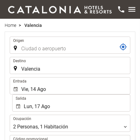
Home
Valencia
Trayecto
Origen
Destino
.
Entrada
Salida
Ocupación
Ocupación
2
Personas
,
1
Habitación
Código promocional