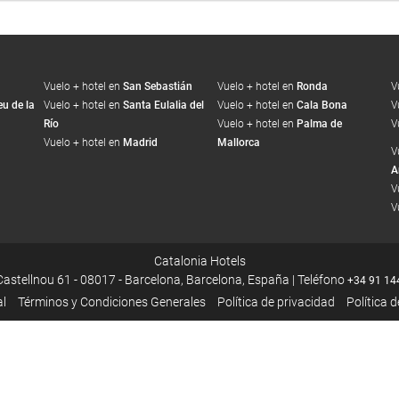
Vuelo + hotel en
San Sebastián
Vuelo + hotel en
Ronda
V
u de la
Vuelo + hotel en
Santa Eulalia del
Vuelo + hotel en
Cala Bona
V
Río
Vuelo + hotel en
Palma de
V
Vuelo + hotel en
Madrid
Mallorca
V
A
V
V
Catalonia Hotels
Castellnou 61 - 08017 - Barcelona, Barcelona, España | Teléfono
+34 91 14
al
Términos y Condiciones Generales
Política de privacidad
Política 