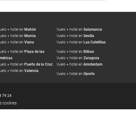
uelo + hotel en
Mahón
Vuelo + hotel en
Salamanca
uelo + hotel en
Murcia
Vuelo + hotel en
Sevilla
uelo + hotel en
Viana
Vuelo + hotel en
Las Caletillas
uelo + hotel en
Playa de las
Vuelo + hotel en
Bilbao
méricas
Vuelo + hotel en
Zaragoza
uelo + hotel en
Puerto de la Cruz
Vuelo + hotel en
Amsterdam
uelo + hotel en
Valencia
Vuelo + hotel en
Oporto
4 79 24
de cookies