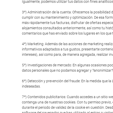
Igualmente, podemos utilizar tus datos con fines analítico
3º) Administración de la cuenta: Ofrecemos la posibilidad 
cumplir con su mantenimiento y optimización. De esa forma
más rápidamente tus facturas, disfrutar de ofertas especial
alojamientos consultados anteriormente, así como tu histór
comentarios que has enviado sobre los lugares en los que t
4º) Marketing: Además de las acciones de marketing realiz
informativos adaptados a tus gustos, presentarte conteni
intereses), así como para, de manera agregada, realizar in
5º) Investigaciones de mercado: En algunas ocasiones pode
datos personales que no podamos agregar y ?anonimizar?
6º) Detección y prevención del fraude: En la medida que la 
indeseadas.
7º) Contenidos publicitarios: Cuando accedes a un sitio we
contenga una de nuestras cookies. Con tu permiso previo, e
durante el periodo de validez de la cookie en cuestión. De
software del navegador que has utilizado al entrar o visitar