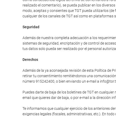
realizado el comentario), se pueda publicar en los divers
modo, aceptas y consientes que TGT pueda utilizarlos (de 
cualquier de los canales de TGT así como en plataformas 
Seguridad
Además de nuestra completa adecuación a los requerimiento
sistemas de seguridad, encriptación y de control de acces
tus datos solo pueda ser realizado por el personal autori
Derechos
Además de la ya aconsejada revisión de esta Política de Pri
retirar tu consentimiento remitiéndonos una comunicación e
número 915242400, o bien enviando un e-mail a info@tor.t
Puedes darte de baja de los boletines de TGT en cualquier 
email que quieres dar de baja, o por e-mail a la dirección in
Te informamos que cualquier ejercicio de los anteriores der
exigencias legales (fiscales, administrativas, etc.). En tod