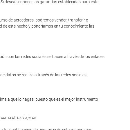
Si deseas conocer las garantías establecidas para este
curso de acreedores, podremos vender, transferir o
dad de este hecho y pondríamos en tu conocimiento las
ión con las redes sociales se hacen a través de los enlaces
e datos se realiza a través de las redes sociales.
anima a que lo hagas, puesto que es el mejor instrumento
 como otros viajeros.
a tu identificación de usuario si de esta manera has