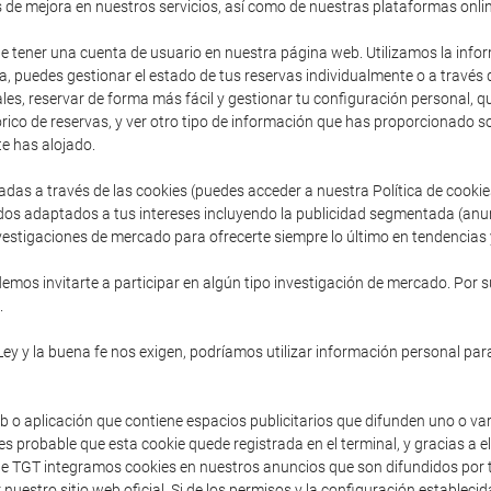
s de mejora en nuestros servicios, así como de nuestras plataformas onlin
de tener una cuenta de usuario en nuestra página web. Utilizamos la inform
, puedes gestionar el estado de tus reservas individualmente o a través
es, reservar de forma más fácil y gestionar tu configuración personal, que 
ico de reservas, y ver otro tipo de información que has proporcionado so
e has alojado.
adas a través de las cookies (puedes acceder a nuestra Política de cooki
dos adaptados a tus intereses incluyendo la publicidad segmentada (anu
vestigaciones de mercado para ofrecerte siempre lo último en tendencias y
mos invitarte a participar en algún tipo investigación de mercado. Por s
.
Ley y la buena fe nos exigen, podríamos utilizar información personal para
b o aplicación que contiene espacios publicitarios que difunden uno o va
s probable que esta cookie quede registrada en el terminal, y gracias a e
sde TGT integramos cookies en nuestros anuncios que son difundidos por t
 nuestro sitio web oficial. Si de los permisos y la configuración establec