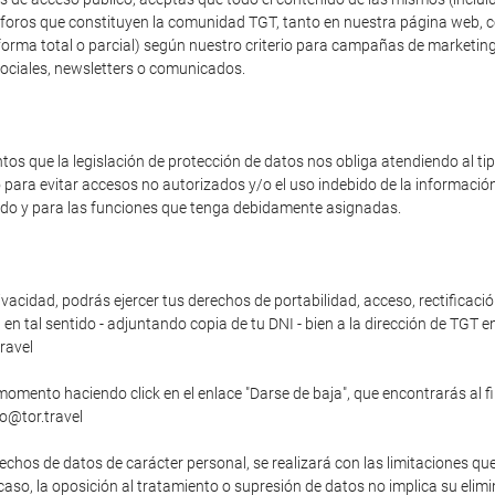
os foros que constituyen la comunidad TGT, tanto en nuestra página web, 
forma total o parcial) según nuestro criterio para campañas de marketing
sociales, newsletters o comunicados.
s que la legislación de protección de datos nos obliga atendiendo al t
o para evitar accesos no autorizados y/o el uso indebido de la informaci
zado y para las funciones que tenga debidamente asignadas.
vacidad, podrás ejercer tus derechos de portabilidad, acceso, rectificació
n tal sentido - adjuntando copia de tu DNI - bien a la dirección de TGT en
ravel
momento haciendo click en el enlace "Darse de baja", que encontrarás al f
fo@tor.travel
echos de datos de carácter personal, se realizará con las limitaciones qu
o caso, la oposición al tratamiento o supresión de datos no implica su elim