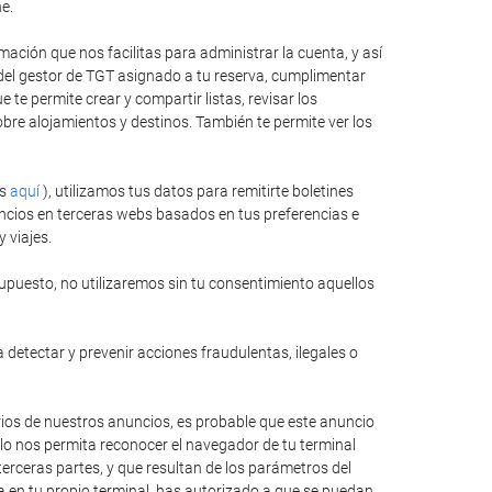
e.
ación que nos facilitas para administrar la cuenta, y así
 del gestor de TGT asignado a tu reserva, cumplimentar
te permite crear y compartir listas, revisar los
bre alojamientos y destinos. También te permite ver los
es
aquí
), utilizamos tus datos para remitirte boletines
ncios en terceras webs basados en tus preferencias e
 viajes.
upuesto, no utilizaremos sin tu consentimiento aquellos
 detectar y prevenir acciones fraudulentas, ilegales o
rios de nuestros anuncios, es probable que este anuncio
llo nos permita reconocer el navegador de tu terminal
erceras partes, y que resultan de los parámetros del
ida en tu propio terminal, has autorizado a que se puedan