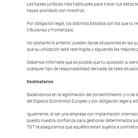
Las bases jurídicas más habituales para tratar tus datos so
hayas acordado con nosotros.
Por obligación legal, los distintos Estados con los que tu 
tributarias o fronterizas).
No obstante lo anterior, pueden darse situaciones en las qu
que su utilización será restringida y siguiendo las mejores 
Debemos infórmate que es posible que tu oposición a cierto
cualquier tipo de responsabilidad derivada de tales situaci
Destinatarios
Basándonos en la legitimación del consentimiento y/o de la
del Espacio Económico Europeo y por obligación legal a ad
Igualmente, al ser una empresa con implantación internac
puesto nuestra confianza para gestionar determinados asunt
TGT te aseguramos que aquéllos están sujetos a contratos 