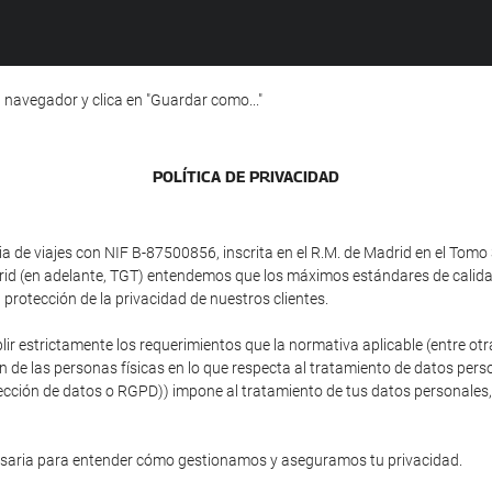
 navegador y clica en "Guardar como..."
POLÍ­TICA DE PRIVACIDAD
e viajes con NIF B-87500856, inscrita en el R.M. de Madrid en el Tomo 3
adrid (en adelante, TGT) entendemos que los máximos estándares de calid
protección de la privacidad de nuestros clientes.
plir estrictamente los requerimientos que la normativa aplicable (entre 
ón de las personas físicas en lo que respecta al tratamiento de datos person
ción de datos o RGPD)) impone al tratamiento de tus datos personales, si
esaria para entender cómo gestionamos y aseguramos tu privacidad.