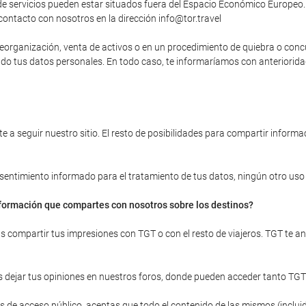
 servicios pueden estar situados fuera del Espacio Económico Europeo. 
contacto con nosotros en la dirección info@tor.travel
, reorganización, venta de activos o en un procedimiento de quiebra o con
yendo tus datos personales. En todo caso, te informaríamos con anteriori
 a seguir nuestro sitio. El resto de posibilidades para compartir informac
onsentimiento informado para el tratamiento de tus datos, ningún otro uso d
información que compartes con nosotros sobre los destinos?
ras compartir tus impresiones con TGT o con el resto de viajeros. TGT te 
 dejar tus opiniones en nuestros foros, donde pueden acceder tanto TGT
 de acceso público, aceptas que todo el contenido de las mismos (incluid