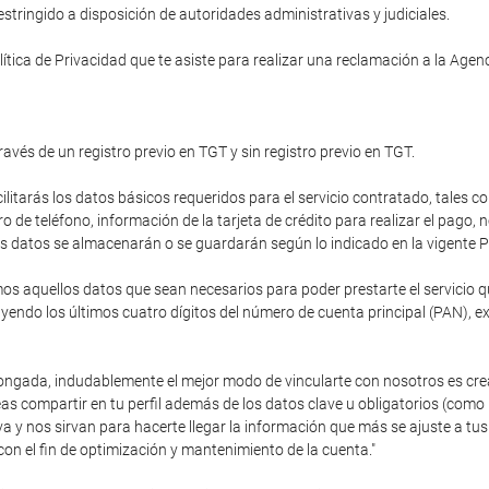
tringido a disposición de autoridades administrativas y judiciales.
ítica de Privacidad que te asiste para realizar una reclamación a la Age
ravés de un registro previo en TGT y sin registro previo en TGT.
cilitarás los datos básicos requeridos para el servicio contratado, tales c
de teléfono, información de la tarjeta de crédito para realizar el pago,
stos datos se almacenarán o se guardarán según lo indicado en la vigente P
 aquellos datos que sean necesarios para poder prestarte el servicio que
endo los últimos cuatro dígitos del número de cuenta principal (PAN), e
olongada, indudablemente el mejor modo de vincularte con nosotros es cre
as compartir en tu perfil además de los datos clave u obligatorios (como
va y nos sirvan para hacerte llegar la información que más se ajuste a 
con el fin de optimización y mantenimiento de la cuenta."