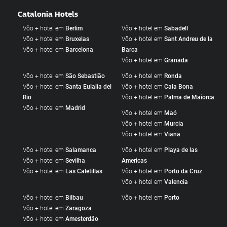
Catalonia Hotels
Vôo + hotel em
Berlim
Vôo + hotel em
Sabadell
Vôo + hotel em
Bruxelas
Vôo + hotel em
Sant Andreu de la
Vôo + hotel em
Barcelona
Barca
Vôo + hotel em
Granada
Vôo + hotel em
São Sebastião
Vôo + hotel em
Ronda
Vôo + hotel em
Santa Eulalia del
Vôo + hotel em
Cala Bona
Rio
Vôo + hotel em
Palma de Maiorca
Vôo + hotel em
Madrid
Vôo + hotel em
Maó
Vôo + hotel em
Murcia
Vôo + hotel em
Viana
Vôo + hotel em
Salamanca
Vôo + hotel em
Playa de las
Vôo + hotel em
Sevilha
Americas
Vôo + hotel em
Las Caletillas
Vôo + hotel em
Porto da Cruz
Vôo + hotel em
Valencia
Vôo + hotel em
Bilbau
Vôo + hotel em
Porto
Vôo + hotel em
Zaragoza
Vôo + hotel em
Amesterdão