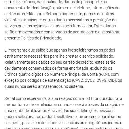
correio eletrónico, nacionalidade, dados do passaporte ou
documento de identificação, número de telefone, informações do
cartão de crédito para efetuar o pagamento, nomes de outros
viajantes e quaisquer outros dados necessários à prestação do
serviço que nos sejam solicitados pelo fornecedor. Estes dados
serão armazenados e conservados de acordo com o disposto na
presente Política de Privacidade.
É importante que saiba que apenas lhe solicitaremos os dados
estritamente necessários para lhe prestar o serviço solicitado.
Relativamente aos dados do seu cartão de crédito, estes serão
devidamente conservados de forma encriptada, excluindo os
últimos quatro dígitos do Número Principal da Conta (PAN), com
exceção dos códigos de autenticação (CAV2, CVC2, CVV2, CID), os
quais nunca serão armazenados no sistema.
Se, tal como esperamos, a sua relação com a TGT for duradoura, a
melhor forma de se relacionar connosco será através da criação de
uma conta de utilizador. Através das suas definições pessoais
poderá selecionar os dados facultativos que pretende partilhar no
seu perfil, para além dos dados essenciais ou obrigatórios (como o
nome ou o endereço de correio eletrónico), bem como fornecer-nos