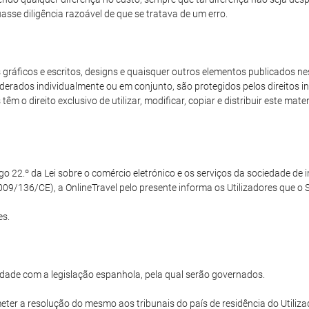
sse diligência razoável de que se tratava de um erro.
ráficos e escritos, designs e quaisquer outros elementos publicados nest
derados individualmente ou em conjunto, são protegidos pelos direitos int
m o direito exclusivo de utilizar, modificar, copiar e distribuir este mat
22.º da Lei sobre o comércio eletrónico e os serviços da sociedade de in
09/136/CE), a OnlineTravel pelo presente informa os Utilizadores que o Si
es.
dade com a legislação espanhola, pela qual serão governados.
ter a resolução do mesmo aos tribunais do país de residência do Utilizad