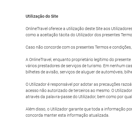
Utilização do Site
OnlineTravel oferece a utilização deste Site aos Utilizadore
como a aceitação tácita do Utilizador dos presentes Termo
Caso não concorde com os presentes Termos e condições, o U
A OnlineTravel, enquanto proprietário legítimo do present
vários prestadores de serviços de turismo. Em nenhum caso
bilhetes de avisão, serviços de aluguer de automóveis, bil
O Utilizador é responsável por adotar as precauções razoáv
acesso não autorizado de terceiros ao mesmo. O Utilizador
através da palavra-passe do Utilizador, bem como por qualq
Além disso, o Utilizador garante que toda a informação po
concorda manter esta informação atualizada.