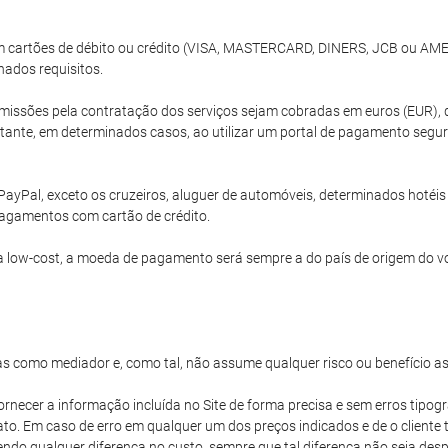
com cartões de débito ou crédito (VISA, MASTERCARD, DINERS, JCB ou A
nados requisitos.
issões pela contratação dos serviços sejam cobradas em euros (EUR), 
ante, em determinados casos, ao utilizar um portal de pagamento segur
PayPal, exceto os cruzeiros, aluguer de automóveis, determinados hoté
agamentos com cartão de crédito.
 low-cost, a moeda de pagamento será sempre a do país de origem do v
s como mediador e, como tal, não assume qualquer risco ou benefício a
ornecer a informação incluída no Site de forma precisa e sem erros tipogr
iato. Em caso de erro em qualquer um dos preços indicados e de o client
vendo qualquer diferença no custo, sempre que tal diferença não seja d