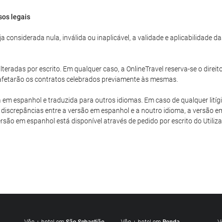
sos legais
 considerada nula, inválida ou inaplicável, a validade e aplicabilidade 
teradas por escrito. Em qualquer caso, a OnlineTravel reserva-se o direit
o afetarão os contratos celebrados previamente às mesmas.
a em espanhol e traduzida para outros idiomas. Em caso de qualquer litíg
discrepâncias entre a versão em espanhol e a noutro idioma, a versão em
versão em espanhol está disponível através de pedido por escrito do Utiliza