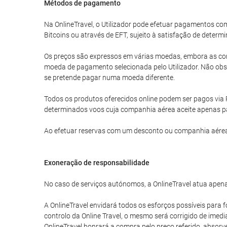
Métodos de pagamento
Na OnlineTravel, o Utilizador pode efetuar pagamentos 
Bitcoins ou através de EFT, sujeito à satisfação de determi
Os preços são expressos em várias moedas, embora as com
moeda de pagamento selecionada pelo Utilizador. Não obst
se pretende pagar numa moeda diferente.
Todos os produtos oferecidos online podem ser pagos via 
determinados voos cuja companhia aérea aceite apenas p
Ao efetuar reservas com um desconto ou companhia aérea
Exoneração de responsabilidade
No caso de serviços autónomos, a OnlineTravel atua apena
A OnlineTravel envidará todos os esforços possíveis para f
controlo da Online Travel, o mesmo será corrigido de imed
OnlineTravel honrará a compra pelo preço referido, absor