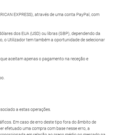
MERICAN EXPRESS), através de uma conta PayPal, com
dólares dos EUA (USD) ou libras (GBP), dependendo da
o, o Utilizador tem também a oportunidade de selecionar
is que aceitam apenas o pagamento na receção e
oo.
ssociado a estas operações.
áficos. Em caso de erro deste tipo fora do âmbito de
e ter efetuado uma compra com base nesse erro, a
esproporcionada em relação ao preço médio no mercado na