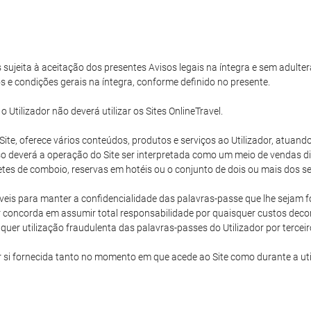
s sujeita à aceitação dos presentes Avisos legais na íntegra e sem adulter
s e condições gerais na íntegra, conforme definido no presente.
tilizador não deverá utilizar os Sites OnlineTravel.
e Site, oferece vários conteúdos, produtos e serviços ao Utilizador, atu
 deverá a operação do Site ser interpretada como um meio de vendas dire
hetes de comboio, reservas em hotéis ou o conjunto de dois ou mais dos ser
eis para manter a confidencialidade das palavras-passe que lhe sejam for
 concorda em assumir total responsabilidade por quaisquer custos decorr
uer utilização fraudulenta das palavras-passes do Utilizador por terceir
r si fornecida tanto no momento em que acede ao Site como durante a ut