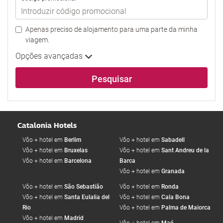
Apenas preciso de alojamento para uma parte da minha
viagem.
Opções avançadas
Pesquisar
Catalonia Hotels
Vôo + hotel em
Berlim
Vôo + hotel em
Sabadell
Vôo + hotel em
Bruxelas
Vôo + hotel em
Sant Andreu de la
Vôo + hotel em
Barcelona
Barca
Vôo + hotel em
Granada
Vôo + hotel em
São Sebastião
Vôo + hotel em
Ronda
Vôo + hotel em
Santa Eulalia del
Vôo + hotel em
Cala Bona
Rio
Vôo + hotel em
Palma de Maiorca
Vôo + hotel em
Madrid
Vôo + hotel em
Maó