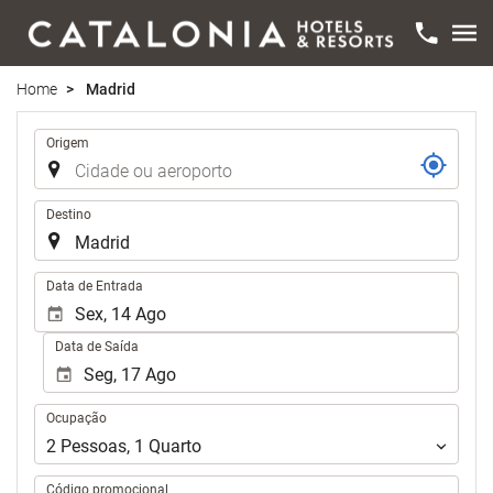
Home
Madrid
Trajecto
Origem
Destino
.
Data de Entrada
Data de Saída
Ocupação
Ocupação
2
Pessoas
,
1
Quarto
Código promocional