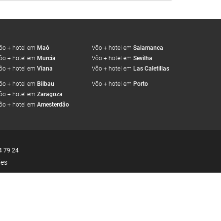
ôo + hotel em
Maó
Vôo + hotel em
Salamanca
ôo + hotel em
Murcia
Vôo + hotel em
Sevilha
ôo + hotel em
Viana
Vôo + hotel em
Las Caletillas
ôo + hotel em
Bilbau
Vôo + hotel em
Porto
ôo + hotel em
Zaragoza
ôo + hotel em
Amesterdão
4 79 24
ies