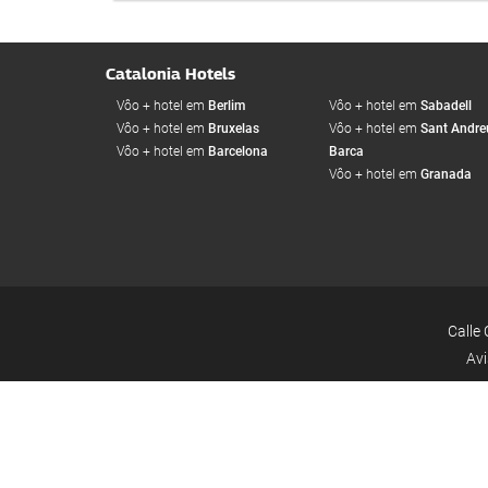
Catalonia Hotels
Vôo + hotel em
Berlim
Vôo + hotel em
Sabadell
Vôo + hotel em
Bruxelas
Vôo + hotel em
Sant Andreu
Vôo + hotel em
Barcelona
Barca
Vôo + hotel em
Granada
Calle 
Avi