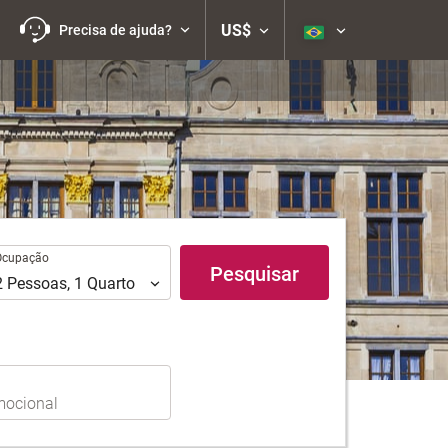
US$
Precisa de ajuda?
upação
Ocupação
Pesquisar
2
Pessoas
,
1
Quarto