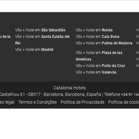
Vôo + hotel em
São Sebastião
Vôo + hotel em
Ronda
V
 de la
Vôo + hotel em
Santa Eulalia del
Vôo + hotel em
Cala Bona
V
Rio
Vôo + hotel em
Palma de Maiorca
V
Vôo + hotel em
Madrid
Vôo + hotel em
Playa de las
V
Americas
V
Vôo + hotel em
Porto da Cruz
V
Vôo + hotel em
Valencia
Catalonia Hotels
Castellnou 61 - 08017 - Barcelona, Barcelona, España | Telefone
+34 91 14
so legal
Termos e Condições
Política de Privacidade
Política de cook