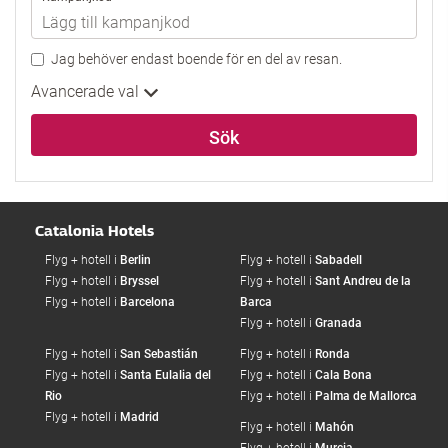
Jag behöver endast boende för en del av resan.
Avancerade val
Sök
Catalonia Hotels
Flyg + hotell i
Berlin
Flyg + hotell i
Sabadell
Flyg + hotell i
Bryssel
Flyg + hotell i
Sant Andreu de la
Flyg + hotell i
Barcelona
Barca
Flyg + hotell i
Granada
Flyg + hotell i
San Sebastián
Flyg + hotell i
Ronda
Flyg + hotell i
Santa Eulalia del
Flyg + hotell i
Cala Bona
Rio
Flyg + hotell i
Palma de Mallorca
Flyg + hotell i
Madrid
Flyg + hotell i
Mahón
Flyg + hotell i
Murcia