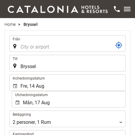
Home
Bryssel
Resa
Från
Till
.
Incheckningsdatum
Utcheckningsdatum
Beläggning
Beläggning
2
personer
,
1
Rum
Kampanjkod