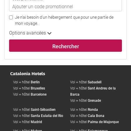
Je n'ai besoin d'un hébergement que pour une partie de
mon voyage.
Options avancées
Rechercher
Catalonia Hotels
Vol + hôtel
Berlin
Vol + hôtel
Sabadell
Vol + hôtel
Bruxelles
Vol + hôtel
Sant Andreu de la
Vol + hôtel
Barcelone
Barca
Vol + hôtel
Grenade
Vol + hôtel
Saint-Sébastien
Vol + hôtel
Ronda
Vol + hôtel
Santa Eulalia del Rio
Vol + hôtel
Cala Bona
Vol + hôtel
Madrid
Vol + hôtel
Palma de Majorque
Vol + hôtel
Mahon
Vol + hôtel
Salamanque