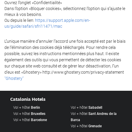
Ouvrez l'’onglet «Confidentialité»
Dans l'’option «Bloquer cookies», sélectionnez l'’option qui s'’ajuste le
mieux à vos besoins.
Ou depuis le lien:
https://support.apple.com/en-
us/guide/safari/sfri11471/mac
L'’unique manière d’'annuler l’'accord une fois accepté est par le biais
de l’'élimination des cookies déjà téléchargés. Pour rendre cela
possible, suivez les instructions mentionnées plus haut. Il existe
également des outils qui vous permettent de détecter les cookies
sur chaque site web consulté et de gérer leur désactivation, l'’un
d’eux est «Ghostery» http://www.ghostery.com/privacy-statement
"Ghostery"
Catalonia Hotels
Vol + hôtel
Berlin
Vol + hôtel
Sabadell
Vol + hôtel
Bruxelles
Vol + hôtel
Sant Andreu de la
Vol + hôtel
Barcelone
Barca
Vol + hôtel
Grenade