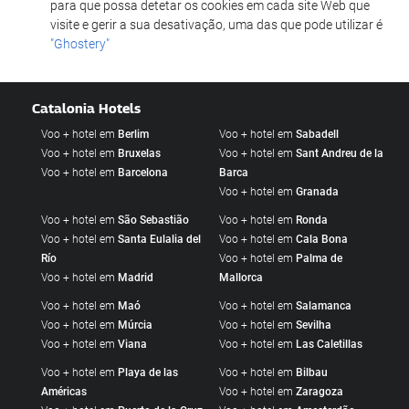
para que possa detetar os cookies em cada site Web que
visite e gerir a sua desativação, uma das que pode utilizar é
"Ghostery"
Catalonia Hotels
Voo + hotel em
Berlim
Voo + hotel em
Sabadell
Voo + hotel em
Bruxelas
Voo + hotel em
Sant Andreu de la
Voo + hotel em
Barcelona
Barca
Voo + hotel em
Granada
Voo + hotel em
São Sebastião
Voo + hotel em
Ronda
Voo + hotel em
Santa Eulalia del
Voo + hotel em
Cala Bona
Río
Voo + hotel em
Palma de
Voo + hotel em
Madrid
Mallorca
Voo + hotel em
Maó
Voo + hotel em
Salamanca
Voo + hotel em
Múrcia
Voo + hotel em
Sevilha
Voo + hotel em
Viana
Voo + hotel em
Las Caletillas
Voo + hotel em
Playa de las
Voo + hotel em
Bilbau
Américas
Voo + hotel em
Zaragoza