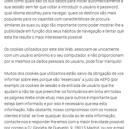
úteis como quais são os sus dados para iniciar automaticamente a
sua sessão sem ter que voltar a introduzir o usuário e password,
qual idioma escolheu para navegar, quais os destinos são mais
populares para os viajantes com características de procura
similares às suas ou algo tão importante como poder mostrar-lhe a
publicidade em função dos seus hábitos de navegação e tentar que
esta lhe resulte o mais interessante possível.
Os cookies utilizados por este site Web, associam-se unicamente
com um usuário anónimo e o seu computador, e não proporcionam
por si mesmos os dados pessoais do usuário, pode ficar tranquilo!
Muitos dos cookies que utilizamos estão salvo da obrigação de vos
informar sobre eles porque são “essenciais” a juízo da AEPD (por
exemplo os cookies de sessão e de entrada de usuário que lhe
ajudam a não ter que preencher os formulários em linha em todas
as páginas Webs onde atua) mas para outros é importante que
esteja bem informado e por isso é necessário que leia esta
informação. Não obstante, nosso compromisso com os nossos
clientes é total: se tiver qualquer dúvida ao ler esta informação,
contacte-nos e responder-lhe-emos com a maior brevidade possível:
por correio a C/ Glorieta de Quevedo, 9, 28015 Madrid, ou por e-mail