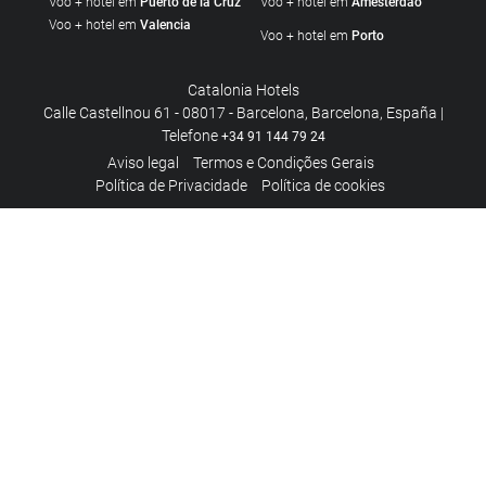
Voo + hotel em
Puerto de la Cruz
Voo + hotel em
Amesterdão
Voo + hotel em
Valencia
Voo + hotel em
Porto
Catalonia Hotels
Calle Castellnou 61 - 08017 - Barcelona, Barcelona, España |
Telefone
+34 91 144 79 24
Aviso legal
Termos e Condições Gerais
Polí­tica de Privacidade
Política de cookies