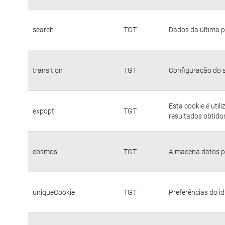
search
TGT
Dados da última p
transition
TGT
Configuração do s
Esta cookie é util
expopt
TGT
resultados obtido
cosmos
TGT
Almacena datos pa
uniqueCookie
TGT
Preferências do i