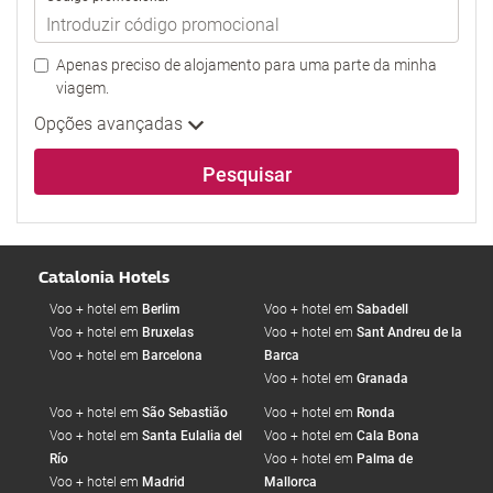
Apenas preciso de alojamento para uma parte da minha
viagem.
Opções avançadas
Pesquisar
Catalonia Hotels
Voo + hotel em
Berlim
Voo + hotel em
Sabadell
Voo + hotel em
Bruxelas
Voo + hotel em
Sant Andreu de la
Voo + hotel em
Barcelona
Barca
Voo + hotel em
Granada
Voo + hotel em
São Sebastião
Voo + hotel em
Ronda
Voo + hotel em
Santa Eulalia del
Voo + hotel em
Cala Bona
Río
Voo + hotel em
Palma de
Voo + hotel em
Madrid
Mallorca