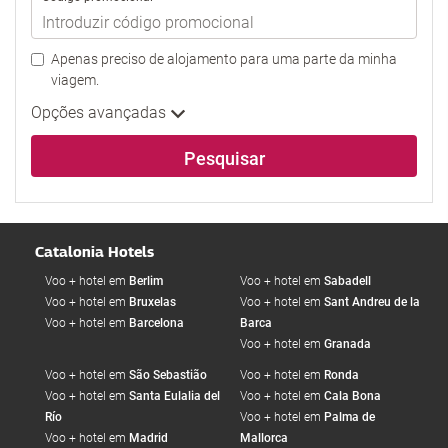
Apenas preciso de alojamento para uma parte da minha
viagem.
Opções avançadas
Pesquisar
Catalonia Hotels
Voo + hotel em
Berlim
Voo + hotel em
Sabadell
Voo + hotel em
Bruxelas
Voo + hotel em
Sant Andreu de la
Voo + hotel em
Barcelona
Barca
Voo + hotel em
Granada
Voo + hotel em
São Sebastião
Voo + hotel em
Ronda
Voo + hotel em
Santa Eulalia del
Voo + hotel em
Cala Bona
Río
Voo + hotel em
Palma de
Voo + hotel em
Madrid
Mallorca