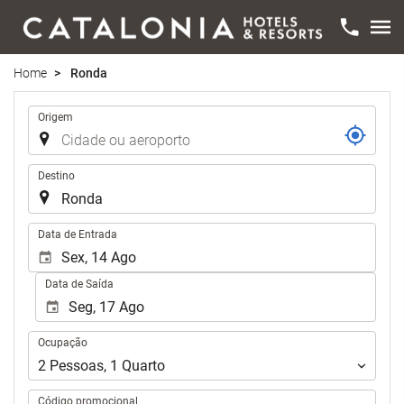
Home
Ronda
Trajecto
Origem
Destino
.
Data de Entrada
Data de Saída
Ocupação
Ocupação
2
Pessoas
,
1
Quarto
Código promocional