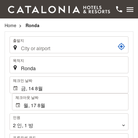
Home
Ronda
여
출발지
행
목적지
.
체크인 날짜
체크아웃 날짜
인
인원
원
2
인
,
1
방
프로모션 코드