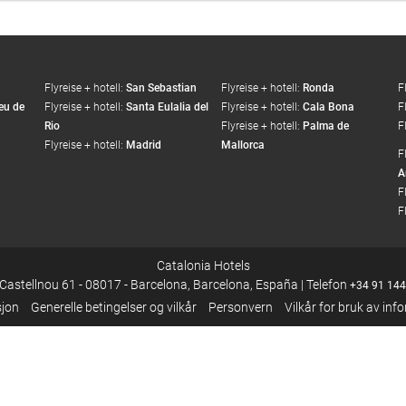
Flyreise + hotell:
San Sebastian
Flyreise + hotell:
Ronda
F
eu de
Flyreise + hotell:
Santa Eulalia del
Flyreise + hotell:
Cala Bona
F
Rio
Flyreise + hotell:
Palma de
F
Flyreise + hotell:
Madrid
Mallorca
F
A
F
F
Catalonia Hotels
 Castellnou 61 - 08017 - Barcelona, Barcelona, España | Telefon
+34 91 144
sjon
Generelle betingelser og vilkår
Personvern
Vilkår for bruk av in