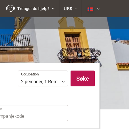
US$
Trenger du hjelp?
Occupation
Occupation
Søke
2
personer
,
1
Rom
de