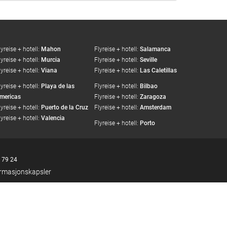
lyreise + hotell:
Mahon
Flyreise + hotell:
Salamanca
lyreise + hotell:
Murcia
Flyreise + hotell:
Seville
lyreise + hotell:
Viana
Flyreise + hotell:
Las Caletillas
lyreise + hotell:
Playa de las
Flyreise + hotell:
Bilbao
mericas
Flyreise + hotell:
Zaragoza
lyreise + hotell:
Puerto de la Cruz
Flyreise + hotell:
Amsterdam
lyreise + hotell:
Valencia
Flyreise + hotell:
Porto
 79 24
formasjonskapsler