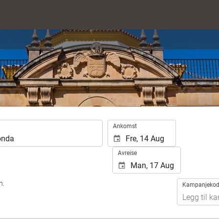
.
Ankomst
Avreise
n.
Kampanjeko