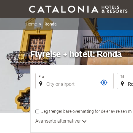
Home
Ronda
Flyreise + hotell: Ronda
Flyrute
Fra
Til
Jeg trenger bare overnatting for deler av reisen mi
Avanserte alternativer