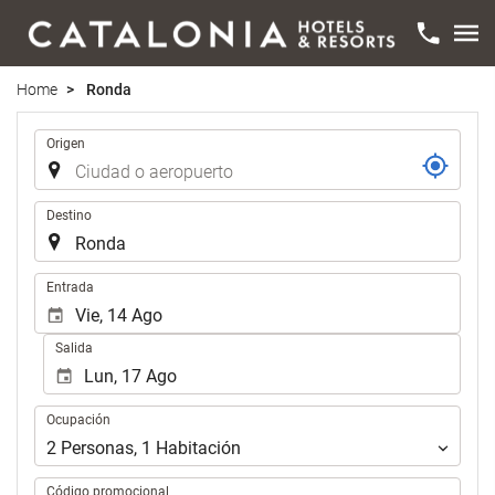
Home
Ronda
Trayecto
Origen
Destino
.
Entrada
Salida
Ocupación
Ocupación
2
Personas
,
1
Habitación
Código promocional