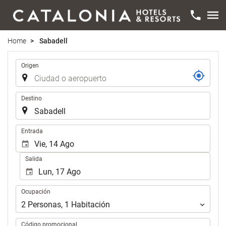
Home
Sabadell
Trayecto
Origen
Destino
.
Entrada
Salida
Ocupación
Ocupación
2
Personas
,
1
Habitación
Código promocional