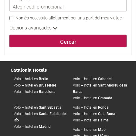
Només necessito allotjament per una part del meu viatge.
Opcions avançades
Cercar
Catalonia Hotels
Volo + hotel en
Berlín
Volo + hotel en
Sabadell
Volo + hotel en
Brussel·les
Volo + hotel en
Sant Andreu de la
Volo + hotel en
Barcelona
Barca
Volo + hotel en
Granada
Volo + hotel en
Sant Sebastià
Volo + hotel en
Ronda
Volo + hotel en
Santa Eulalia del
Volo + hotel en
Cala Bona
Río
Volo + hotel en
Palma
Volo + hotel en
Madrid
Volo + hotel en
Maó
Volo + hotel en
Múrcia