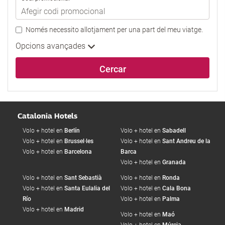
Només necessito allotjament per una part del meu viatge.
Opcions avançades
Cercar
Catalonia Hotels
Volo + hotel en
Berlín
Volo + hotel en
Sabadell
Volo + hotel en
Brussel·les
Volo + hotel en
Sant Andreu de la
Volo + hotel en
Barcelona
Barca
Volo + hotel en
Granada
Volo + hotel en
Sant Sebastià
Volo + hotel en
Ronda
Volo + hotel en
Santa Eulalia del
Volo + hotel en
Cala Bona
Río
Volo + hotel en
Palma
Volo + hotel en
Madrid
Volo + hotel en
Maó
Volo + hotel en
Múrcia