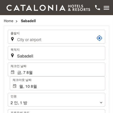
Home
Sabadell
여
출발지
행
목적지
.
체크인 날짜
체크아웃 날짜
인
인원
원
2
인
,
1
방
프로모션 코드