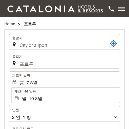
Home
포르투
여
출발지
행
목적지
.
체크인 날짜
체크아웃 날짜
인
인원
원
2
인
,
1
방
프로모션 코드