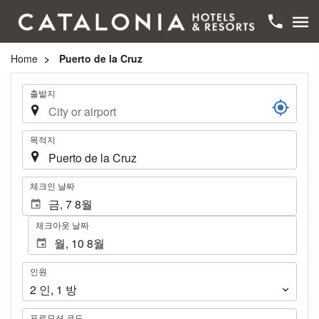
Home
Puerto de la Cruz
여
출발지
행
목적지
.
체크인 날짜
체크아웃 날짜
인
인원
원
2
인
,
1
방
프로모션 코드