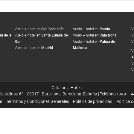
Vuelo + hotel en
San Sebastián
Vuelo + hotel en
Ronda
V
u de la
Vuelo + hotel en
Santa Eulalia del
Vuelo + hotel en
Cala Bona
V
Río
Vuelo + hotel en
Palma de
V
Vuelo + hotel en
Madrid
Mallorca
V
A
V
V
Catalonia Hotels
Castellnou 61 - 08017 - Barcelona, Barcelona, España | Teléfono
+34 91 14
al
Términos y Condiciones Generales
Política de privacidad
Política 