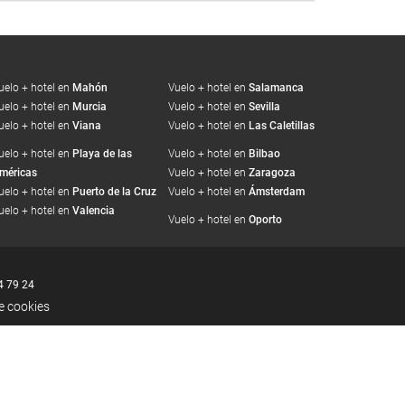
uelo + hotel en
Mahón
Vuelo + hotel en
Salamanca
uelo + hotel en
Murcia
Vuelo + hotel en
Sevilla
uelo + hotel en
Viana
Vuelo + hotel en
Las Caletillas
uelo + hotel en
Playa de las
Vuelo + hotel en
Bilbao
méricas
Vuelo + hotel en
Zaragoza
uelo + hotel en
Puerto de la Cruz
Vuelo + hotel en
Ámsterdam
uelo + hotel en
Valencia
Vuelo + hotel en
Oporto
4 79 24
de cookies