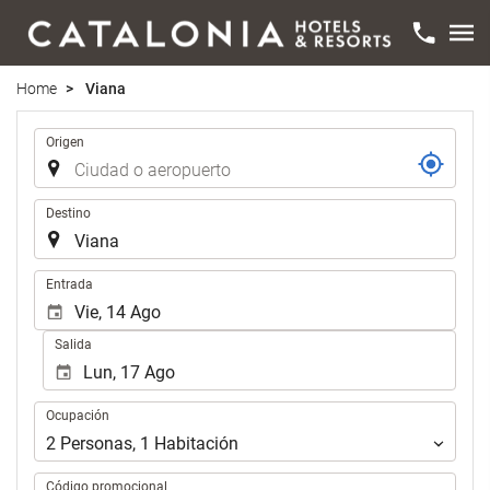
Home
Viana
Trayecto
Origen
Destino
.
Entrada
Salida
Ocupación
Ocupación
2
Personas
,
1
Habitación
Código promocional