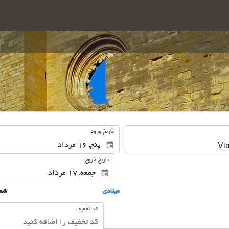
.
تاریخ ورود
تاریخ خروج
ميلادى
شم
کد تخفیف