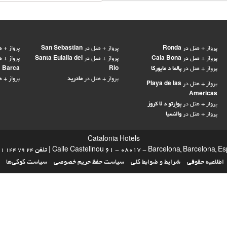
پرواز + هتل در
Ronda
پرواز + هتل در
San Sebastian
پرواز + ه
پرواز + هتل در
Cala Bona
پرواز + هتل در
Santa Eulalia del
پرواز + ه
پرواز + هتل در
پالما د مایورکا
Rio
Barca
پرواز + هتل در
مادرید
پرواز + ه
پرواز + هتل در
Playa de las
Americas
پرواز + هتل در
پواِرتو د لا کروز
پرواز + هتل در
والنسیا
Catalonia Hotels
Calle Castellnou 61 - 08017 - Barcelona, Barcelona,  | تلفن
1 144 79 24
اطلاعیه حقوقی
شرایط و ضوابط کلی
سیاست حفظ حریم خصوصی
سیاست کوکی‌ها