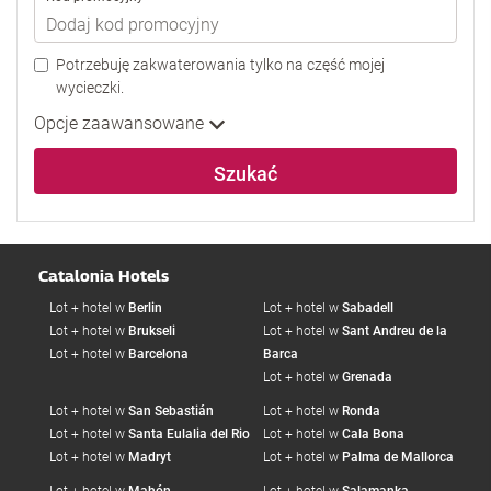
Potrzebuję zakwaterowania tylko na część mojej
wycieczki.
Opcje zaawansowane
Szukać
Catalonia Hotels
Lot + hotel w
Berlin
Lot + hotel w
Sabadell
Lot + hotel w
Brukseli
Lot + hotel w
Sant Andreu de la
Lot + hotel w
Barcelona
Barca
Lot + hotel w
Grenada
Lot + hotel w
San Sebastián
Lot + hotel w
Ronda
Lot + hotel w
Santa Eulalia del Rio
Lot + hotel w
Cala Bona
Lot + hotel w
Madryt
Lot + hotel w
Palma de Mallorca
Lot + hotel w
Mahón
Lot + hotel w
Salamanka