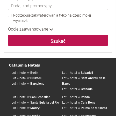
Potrzebuję zakwaterowania tylko na część mojej
wycieczki.
Opcje zaawansowane
Szukać
Catalonia Hotels
Lot + hotel w
Berlin
Lot + hotel w
Sabadell
Lot + hotel w
Brukseli
Lot + hotel w
Sant Andreu de la
Lot + hotel w
Barcelona
Barca
Lot + hotel w
Grenada
Lot + hotel w
San Sebastián
Lot + hotel w
Ronda
Lot + hotel w
Santa Eulalia del Rio
Lot + hotel w
Cala Bona
Lot + hotel w
Madryt
Lot + hotel w
Palma de Mallorca
Lot + hotel w
Mahón
Lot + hotel w
Salamanka