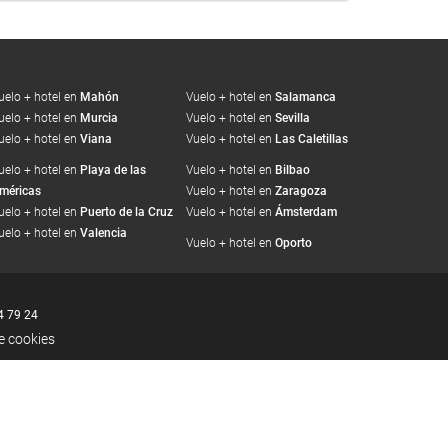
uelo + hotel en
Mahón
Vuelo + hotel en
Salamanca
uelo + hotel en
Murcia
Vuelo + hotel en
Sevilla
uelo + hotel en
Viana
Vuelo + hotel en
Las Caletillas
uelo + hotel en
Playa de las
Vuelo + hotel en
Bilbao
méricas
Vuelo + hotel en
Zaragoza
uelo + hotel en
Puerto de la Cruz
Vuelo + hotel en
Ámsterdam
uelo + hotel en
Valencia
Vuelo + hotel en
Oporto
4 79 24
de cookies