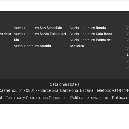
Vuelo + hotel en
San Sebastián
Vuelo + hotel en
Ronda
V
u de la
Vuelo + hotel en
Santa Eulalia del
Vuelo + hotel en
Cala Bona
V
Río
Vuelo + hotel en
Palma de
V
Vuelo + hotel en
Madrid
Mallorca
V
A
V
V
Catalonia Hotels
Castellnou 61 - 08017 - Barcelona, Barcelona, España | Teléfono
+34 91 14
al
Términos y Condiciones Generales
Política de privacidad
Política 