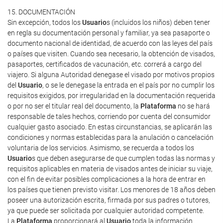
15. DOCUMENTACIÓN
Sin excepción, todos los
Usuario
s (incluidos los niños) deben tener
en regla su documentación personal y familiar, ya sea pasaporte o
documento nacional de identidad, de acuerdo con las leyes del país
o países que visiten. Cuando sea necesario, la obtención de visados,
pasaportes, certificados de vacunación, etc. correrá a cargo del
viajero. Si alguna Autoridad denegase el visado por motivos propios
del
Usuario
, o se le denegase la entrada en el país por no cumplir los
requisitos exigidos, por irregularidad en la documentación requerida
o por no ser el titular real del documento, la
Plataforma
no se hará
responsable de tales hechos, corriendo por cuenta del consumidor
cualquier gasto asociado. En estas circunstancias, se aplicarán las
condiciones y normas establecidas para la anulación o cancelación
voluntaria de los servicios. Asimismo, se recuerda a todos los
Usuario
s que deben asegurarse de que cumplen todas las normas y
requisitos aplicables en materia de visados antes de iniciar su viaje,
con el fin de evitar posibles complicaciones a la hora de entrar en
los países que tienen previsto visitar. Los menores de 18 años deben
poseer una autorización escrita, firmada por sus padres o tutores,
ya que puede ser solicitada por cualquier autoridad competente.
La
Plataforma
proporcionará al
Usuario
toda la información