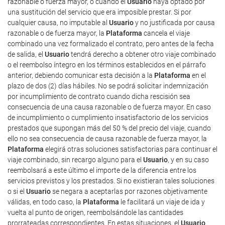
razonable o fuerza mayor, o cuando el
Usuario
haya optado por
una sustitución del servicio que era imposible prestar. Si por
cualquier causa, no imputable al
Usuario
y no justificada por causa
razonable o de fuerza mayor, la
Plataforma
cancela el viaje
combinado una vez formalizado el contrato, pero antes de la fecha
de salida, el
Usuario
tendrá derecho a obtener otro viaje combinado
o el reembolso íntegro en los términos establecidos en el párrafo
anterior, debiendo comunicar esta decisión a la
Plataforma
en el
plazo de dos (2) días hábiles. No se podrá solicitar indemnización
por incumplimiento de contrato cuando dicha rescisión sea
consecuencia de una causa razonable o de fuerza mayor. En caso
de incumplimiento o cumplimiento insatisfactorio de los servicios
prestados que supongan más del 50 % del precio del viaje, cuando
ello no sea consecuencia de causa razonable de fuerza mayor, la
Plataforma
elegirá otras soluciones satisfactorias para continuar el
viaje combinado, sin recargo alguno para el
Usuario
, y en su caso
reembolsará a este último el importe de la diferencia entre los
servicios previstos y los prestados. Si no existieran tales soluciones
o si el
Usuario
se negara a aceptarlas por razones objetivamente
válidas, en todo caso, la
Plataforma
le facilitará un viaje de ida y
vuelta al punto de origen, reembolsándole las cantidades
prorrateadas correspondientes. En estas situaciones, el
Usuario