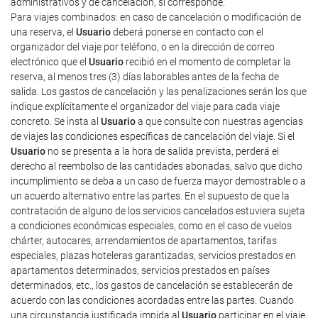
administrativos y de cancelación, si corresponde.
Para viajes combinados: en caso de cancelación o modificación de
una reserva, el
Usuario
deberá ponerse en contacto con el
organizador del viaje por teléfono, o en la dirección de correo
electrónico que el
Usuario
recibió en el momento de completar la
reserva, al menos tres (3) días laborables antes de la fecha de
salida. Los gastos de cancelación y las penalizaciones serán los que
indique explícitamente el organizador del viaje para cada viaje
concreto. Se insta al
Usuario
a que consulte con nuestras agencias
de viajes las condiciones específicas de cancelación del viaje. Si el
Usuario
no se presenta a la hora de salida prevista, perderá el
derecho al reembolso de las cantidades abonadas, salvo que dicho
incumplimiento se deba a un caso de fuerza mayor demostrable o a
un acuerdo alternativo entre las partes. En el supuesto de que la
contratación de alguno de los servicios cancelados estuviera sujeta
a condiciones económicas especiales, como en el caso de vuelos
chárter, autocares, arrendamientos de apartamentos, tarifas
especiales, plazas hoteleras garantizadas, servicios prestados en
apartamentos determinados, servicios prestados en países
determinados, etc., los gastos de cancelación se establecerán de
acuerdo con las condiciones acordadas entre las partes. Cuando
una circunstancia justificada impida al
Usuario
participar en el viaje,