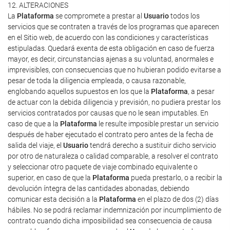
12. ALTERACIONES
La
Plataforma
se compromete a prestar al
Usuario
todos los
servicios que se contraten a través de los programas que aparecen
en el Sitio web, de acuerdo con las condiciones y características
estipuladas. Quedará exenta de esta obligación en caso de fuerza
mayor, es decir, circunstancias ajenas a su voluntad, anormales e
imprevisibles, con consecuencias que no hubieran podido evitarse a
pesar de toda la diligencia empleada, o causa razonable,
englobando aquellos supuestos en los que la
Plataforma
, a pesar
de actuar con la debida diligencia y previsión, no pudiera prestar los
servicios contratados por causas que no le sean imputables. En
caso de que a la
Plataforma
le resulte imposible prestar un servicio
después de haber ejecutado el contrato pero antes de la fecha de
salida del viaje, el
Usuario
tendrá derecho a sustituir dicho servicio
por otro de naturaleza o calidad comparable, a resolver el contrato
y seleccionar otro paquete de viaje combinado equivalente o
superior, en caso de que la
Plataforma
pueda prestarlo, o a recibir la
devolución íntegra de las cantidades abonadas, debiendo
comunicar esta decisión a la
Plataforma
en el plazo de dos (2) días
hábiles. No se podrá reclamar indemnización por incumplimiento de
contrato cuando dicha imposibilidad sea consecuencia de causa