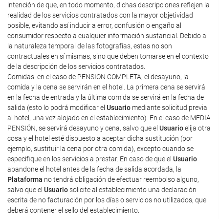
intención de que, en todo momento, dichas descripciones reflejen la
realidad de los servicios contratados con la mayor objetividad
posible, evitando así inducir a error, confusión o engaño al
consumidor respecto a cualquier información sustancial. Debido a
la naturaleza temporal de las fotografías, estas no son
contractuales en sí mismas, sino que deben tomarse en el contexto
de la descripción de los servicios contratados.
Comidas: en el caso de PENSION COMPLETA, el desayuno, la
comida y la cena se servirán en el hotel. La primera cena se servirá
en la fecha de entrada y la última comida se servirá en la fecha de
salida (esto lo podrá modificar el
Usuario
mediante solicitud previa
al hotel, una vez alojado en el establecimiento). En el caso de MEDIA
PENSIÓN, se servirá desayuno y cena, salvo que el
Usuario
elija otra
cosa y el hotel esté dispuesto a aceptar dicha sustitución (por
ejemplo, sustituir la cena por otra comida), excepto cuando se
especifique en los servicios a prestar. En caso de que el
Usuario
abandone el hotel antes de la fecha de salida acordada, la
Plataforma
no tendrá obligación de efectuar reembolso alguno,
salvo que el
Usuario
solicite al establecimiento una declaración
escrita de no facturación por los días o servicios no utilizados, que
deberá contener el sello del establecimiento.