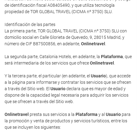
de identificación fiscal A08405490, y que utiliza tecnología
propiedad de TOR GLOBAL TRAVEL (CICMA nº 3750) SLU.
Identificación de las partes
La primera parte, TOR GLOBAL TRAVEL (CICMA nº 3750) SLU con
domicilio social en Calle Glorieta de Quevedo, 9, 28015 Madrid, y
número de CIF B87500856, en adelante,
Onlinetravel
.
La segunda parte, Catalonia Hotels, en adelante, la
Plataforma
, que
será intermediaria de los servicios que ofrece
Onlinetravel
.
Y la tercera parte, el particular (en adelante, el
Usuario
), que accede
a la página para informarse y contratar los servicios que se ofrecen
a través del Sitio web. El
Usuario
declara que es mayor de edad y
dispone de la capacidad legal necesaria para adquirir los servicios
que se ofrecen a través del Sitio web.
Onlinetravel
presta sus servicios a la
Plataforma
y al
Usuario
para
la promoción y venta de productos y servicios turísticos, entre los
que se incluyen los siguientes: