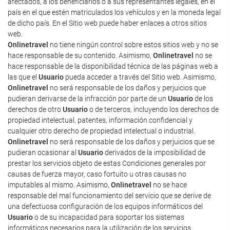
afectados, a los beneficiarios o a sus representantes legales, en el
país en el que estén matriculados los vehículos y en la moneda legal
de dicho país. En el Sitio web puede haber enlaces a otros sitios
web.
Onlinetravel
no tiene ningún control sobre estos sitios web y no se
hace responsable de su contenido. Asimismo,
Onlinetravel
no se
hace responsable de la disponibilidad técnica de las páginas web a
las que el
Usuario
pueda acceder a través del Sitio web. Asimismo,
Onlinetravel
no será responsable de los daños y perjuicios que
pudieran derivarse de la infracción por parte de un
Usuario
de los
derechos de otro
Usuario
o de terceros, incluyendo los derechos de
propiedad intelectual, patentes, información confidencial y
cualquier otro derecho de propiedad intelectual o industrial.
Onlinetravel
no será responsable de los daños y perjuicios que se
pudieran ocasionar al
Usuario
derivados de la imposibilidad de
prestar los servicios objeto de estas Condiciones generales por
causas de fuerza mayor, caso fortuito u otras causas no
imputables al mismo. Asimismo,
Onlinetravel
no se hace
responsable del mal funcionamiento del servicio que se derive de
una defectuosa configuración de los equipos informáticos del
Usuario
o de su incapacidad para soportar los sistemas
informáticos necesarios para la utilización de los servicios