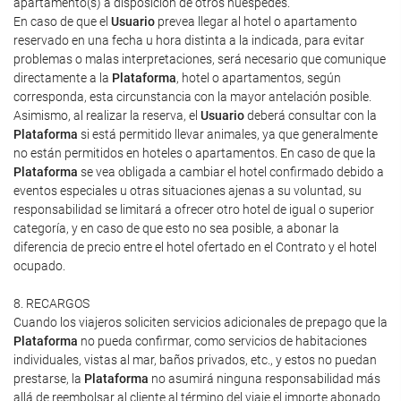
apartamento(s) a disposición de otros huéspedes.
En caso de que el
Usuario
prevea llegar al hotel o apartamento
reservado en una fecha u hora distinta a la indicada, para evitar
problemas o malas interpretaciones, será necesario que comunique
directamente a la
Plataforma
, hotel o apartamentos, según
corresponda, esta circunstancia con la mayor antelación posible.
Asimismo, al realizar la reserva, el
Usuario
deberá consultar con la
Plataforma
si está permitido llevar animales, ya que generalmente
no están permitidos en hoteles o apartamentos. En caso de que la
Plataforma
se vea obligada a cambiar el hotel confirmado debido a
eventos especiales u otras situaciones ajenas a su voluntad, su
responsabilidad se limitará a ofrecer otro hotel de igual o superior
categoría, y en caso de que esto no sea posible, a abonar la
diferencia de precio entre el hotel ofertado en el Contrato y el hotel
ocupado.
8. RECARGOS
Cuando los viajeros soliciten servicios adicionales de prepago que la
Plataforma
no pueda confirmar, como servicios de habitaciones
individuales, vistas al mar, baños privados, etc., y estos no puedan
prestarse, la
Plataforma
no asumirá ninguna responsabilidad más
allá de reembolsar al cliente al término del viaje el importe abonado