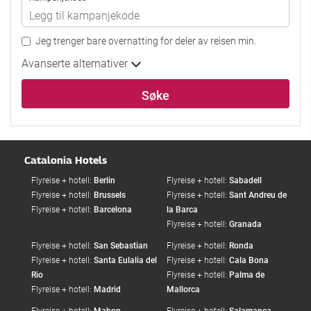
Jeg trenger bare overnatting for deler av reisen min.
Avanserte alternativer
Søke
Catalonia Hotels
Flyreise + hotell:
Berlin
Flyreise + hotell:
Sabadell
Flyreise + hotell:
Brussels
Flyreise + hotell:
Sant Andreu de
Flyreise + hotell:
Barcelona
la Barca
Flyreise + hotell:
Granada
Flyreise + hotell:
San Sebastian
Flyreise + hotell:
Ronda
Flyreise + hotell:
Santa Eulalia del
Flyreise + hotell:
Cala Bona
Rio
Flyreise + hotell:
Palma de
Flyreise + hotell:
Madrid
Mallorca
Flyreise + hotell:
Mahon
Flyreise + hotell:
Salamanca