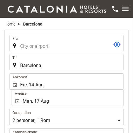
Home
Barcelona
Flyrute
Fra
Til
.
Ankomst
Avreise
Occupation
Occupation
2
personer
,
1
Rom
Kampanjekode