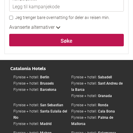
Jeg trenger bare overnatting for deler av reisen min.
Avanserte alternativer
Søke
Catalonia Hotels
Flyreise + hotell:
Berlin
Flyreise + hotell:
Sabadell
Flyreise + hotell:
Brussels
Flyreise + hotell:
Sant Andreu de
Flyreise + hotell:
Barcelona
la Barca
Flyreise + hotell:
Granada
Flyreise + hotell:
San Sebastian
Flyreise + hotell:
Ronda
Flyreise + hotell:
Santa Eulalia del
Flyreise + hotell:
Cala Bona
Rio
Flyreise + hotell:
Palma de
Flyreise + hotell:
Madrid
Mallorca
Flyreise + hotell:
Mahon
Flyreise + hotell:
Salamanca