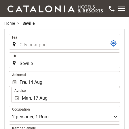
Home
Seville
Flyrute
Fra
Til
.
Ankomst
Avreise
Occupation
Occupation
2
personer
,
1
Rom
Kampanjekode