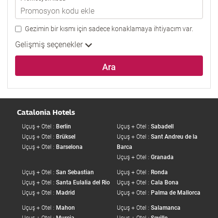
Gezimin bir kısmı için sadece konaklamaya ihtiyacım var.
Gelişmiş seçenekler
Ara
Catalonia Hotels
Uçuş + Otel :
Berlin
Uçuş + Otel :
Sabadell
Uçuş + Otel :
Brüksel
Uçuş + Otel :
Sant Andreu de la
Uçuş + Otel :
Barselona
Barca
Uçuş + Otel :
Granada
Uçuş + Otel :
San Sebastian
Uçuş + Otel :
Ronda
Uçuş + Otel :
Santa Eulalia del Rio
Uçuş + Otel :
Cala Bona
Uçuş + Otel :
Madrid
Uçuş + Otel :
Palma de Mallorca
Uçuş + Otel :
Mahon
Uçuş + Otel :
Salamanca
Uçuş + Otel :
Murcia
Uçuş + Otel :
Seville