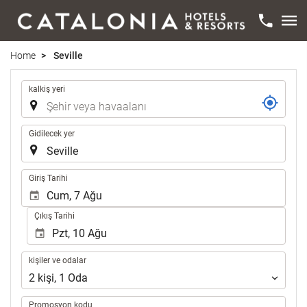
Home
Seville
Yolculuk
kalkiş yeri
Gidilecek yer
.
Giriş Tarihi
Çıkış Tarihi
kişiler
kişiler ve odalar
ve
2
kişi
,
1
Oda
odalar
Promosyon kodu