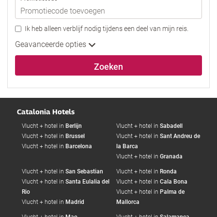
Ik heb alleen verblijf nodig tijdens een deel van mijn reis.
Geavanceerde opties
Zoeken
Catalonia Hotels
Vlucht + hotel in
Berlijn
Vlucht + hotel in
Sabadell
Vlucht + hotel in
Brussel
Vlucht + hotel in
Sant Andreu de
Vlucht + hotel in
Barcelona
la Barca
Vlucht + hotel in
Granada
Vlucht + hotel in
San Sebastian
Vlucht + hotel in
Ronda
Vlucht + hotel in
Santa Eulalia del
Vlucht + hotel in
Cala Bona
Rio
Vlucht + hotel in
Palma de
Vlucht + hotel in
Madrid
Mallorca
Vlucht + hotel in
Mao
Vlucht + hotel in
Salamanca