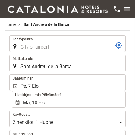
Home
Sant Andreu de la Barca
Reitti
Lähtöpaikka
Matkakohde
.
Saapuminen
Uloskirjautumis Päivämäärä
Käyttöaste
Käyttöaste
2
henkilöt
,
1
Huone
Mainoskoodi