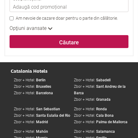
Am nevoie de cazare doar pentru o parte din călătorie.
Opţiuni avansate
Căutare
Catalonia Hotels
Zbor + Hotel:
Berlin
Zbor + Hotel:
Sabadell
Zbor + Hotel:
Bruxelles
Zbor + Hotel:
Sant Andreu de la
Zbor + Hotel:
Barcelona
Barca
Zbor + Hotel:
Granada
Zbor + Hotel:
San Sebastian
Zbor + Hotel:
Ronda
Zbor + Hotel:
Santa Eulalia del Rio
Zbor + Hotel:
Cala Bona
Zbor + Hotel:
Madrid
Zbor + Hotel:
Palma de Mallorca
Zbor + Hotel:
Mahón
Zbor + Hotel:
Salamanca
Zbor + Hotel:
Murcia
Zbor + Hotel:
Seville