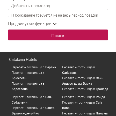
Проживание требуется не на весь период поездки
Продвинутые функции
Поиск
Catalonia Hotels
Перелет + гостиница в
Берлин
Перелет + гостиница в
Перелет + гостиница в
Сабадель
Брюссель
Перелет + гостиница в
Сан-
Перелет + гостиница в
Андрес-де-ла-Барка
Барселона
Перелет + гостиница в
Гранада
Перелет + гостиница в
Сан-
Перелет + гостиница в
Ронда
Себастьян
Перелет + гостиница в
Cala
Перелет + гостиница в
Санта-
Bona
Эулалия-дель-Рио
Перелет + гостиница в
Пальма