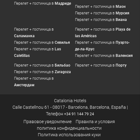
Перелет + гостиница в
Мадриде
Перелет + гостиница в
Маон
Перелет + гостиница в
Мурсия
Перелет + гостиница в
Виана
Перелет + гостиница в
Перелет + гостиница в
Playa de
Саламанка
las Américas
Перелет + гостиница в
Севилья
Перелет + гостиница в
Пуэрто-
Перелет + гостиница в
Las
де-ла-Крус
Caletillas
Перелет + гостиница в
Валенсия
Перелет + гостиница в
Бильбао
Перелет + гостиница в
Порту
Перелет + гостиница в
Zaragoza
Перелет + гостиница в
Амстердам
Catalonia Hotels
Calle Castellnou 61 - 08017 - Barcelona, Barcelona, España |
Телефон
+34 91 144 79 24
Правовое уведомление
Правила и условия
политика конфиденциальности
Политика использования куки