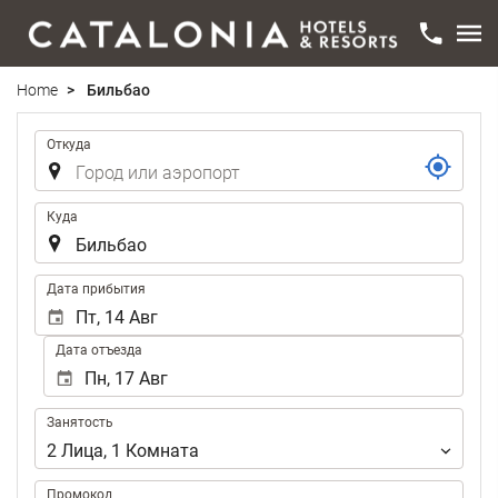
Home
Бильбао
Маршрут
Откуда
Куда
.
Дата прибытия
Дата отъезда
Занятость
Занятость
2
Лица
,
1
Комната
Промокод