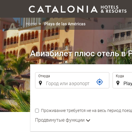
Home
Playa de las Américas
Авиабилет плюс отель в Pl
Маршрут
Откуда
Куда
Проживание требуется не на весь период поез
Продвинутые функции