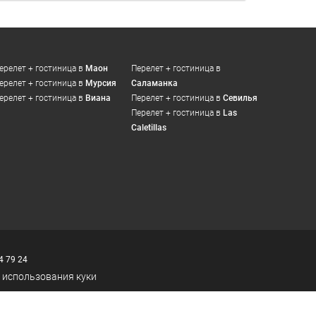
ерелет + гостиница в
Маон
Перелет + гостиница в
ерелет + гостиница в
Мурсия
Саламанка
ерелет + гостиница в
Виана
Перелет + гостиница в
Севилья
Перелет + гостиница в
Las
Caletillas
4 79 24
 использования куки