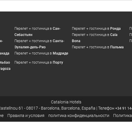
Перелет + гостиница в
Сан-
Перелет + гостиница в
Ронда
П
Себастьян
Перелет + гостиница в
Cala
П
н-
Перелет + гостиница в
Санта-
Bona
П
Эулалия-дель-Рио
Перелет + гостиница в
Пальма
анада
Перелет + гостиница в
Мадриде
льбао
Перелет + гостиница в
Порту
ragoza
Catalonia Hotels
Castellnou 61 - 08017 - Barcelona, Barcelona, España | Телефон
+34 91 14
ие
Правила и условия
политика конфиденциальности
Политика