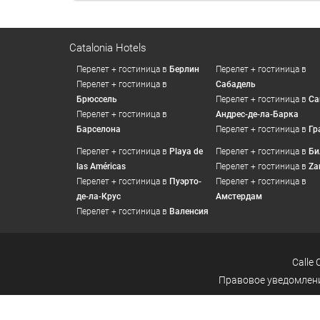
Catalonia Hotels
Перелет + гостиница в
Берлин
Перелет + гостиница в
Перелет + гостиница в
Сабадель
Брюссель
Перелет + гостиница в
Са
Перелет + гостиница в
Андрес-де-ла-Барка
Барселона
Перелет + гостиница в
Гр
Перелет + гостиница в
Playa de
Перелет + гостиница в
Би
las Américas
Перелет + гостиница в
Za
Перелет + гостиница в
Пуэрто-
Перелет + гостиница в
де-ла-Крус
Амстердам
Перелет + гостиница в
Валенсия
Calle 
Правовое уведомлен