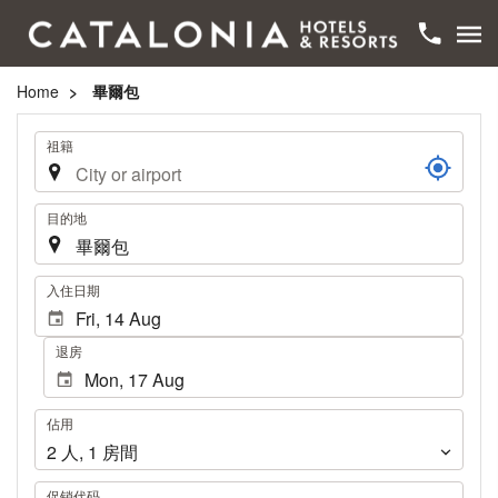
Home
畢爾包
旅
祖籍
程
目的地
.
入住日期
退房
佔
佔用
用
2
人
,
1
房間
促销代码