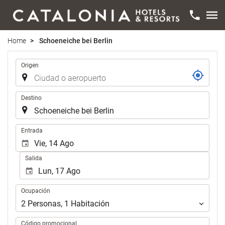
Home
Schoeneiche bei Berlin
Trayecto
Origen
Destino
.
Entrada
Salida
Ocupación
Ocupación
2
Personas
,
1
Habitación
Código promocional