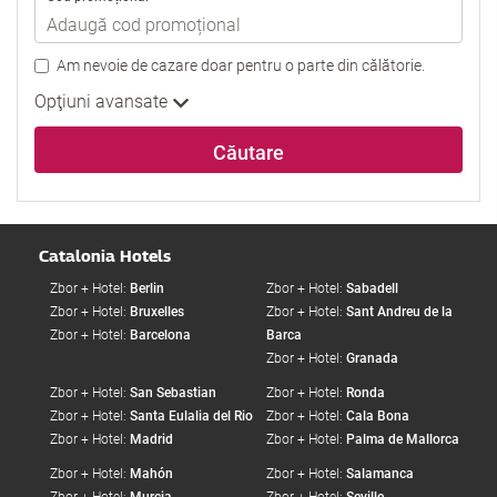
Am nevoie de cazare doar pentru o parte din călătorie.
Opţiuni avansate
Căutare
Catalonia Hotels
Zbor + Hotel:
Berlin
Zbor + Hotel:
Sabadell
Zbor + Hotel:
Bruxelles
Zbor + Hotel:
Sant Andreu de la
Zbor + Hotel:
Barcelona
Barca
Zbor + Hotel:
Granada
Zbor + Hotel:
San Sebastian
Zbor + Hotel:
Ronda
Zbor + Hotel:
Santa Eulalia del Rio
Zbor + Hotel:
Cala Bona
Zbor + Hotel:
Madrid
Zbor + Hotel:
Palma de Mallorca
Zbor + Hotel:
Mahón
Zbor + Hotel:
Salamanca
Zbor + Hotel:
Murcia
Zbor + Hotel:
Seville