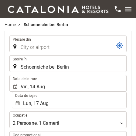
Home
Schoeneiche bei Berlin
Traseu
Plecare din
Sosire în
.
Data de intrare
Data de ieșire
Ocupație
Ocupație
2
Persoane
,
1
Cameră
Cod promoțional