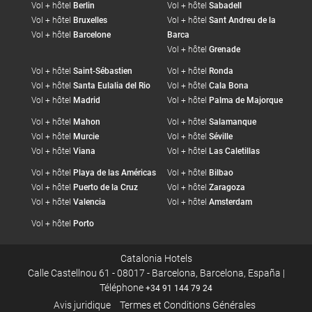
Vol + hôtel
Berlin
Vol + hôtel
Sabadell
Vol + hôtel
Bruxelles
Vol + hôtel
Sant Andreu de la
Vol + hôtel
Barcelone
Barca
Vol + hôtel
Grenade
Vol + hôtel
Saint-Sébastien
Vol + hôtel
Ronda
Vol + hôtel
Santa Eulalia del Rio
Vol + hôtel
Cala Bona
Vol + hôtel
Madrid
Vol + hôtel
Palma de Majorque
Vol + hôtel
Mahon
Vol + hôtel
Salamanque
Vol + hôtel
Murcie
Vol + hôtel
Séville
Vol + hôtel
Viana
Vol + hôtel
Las Caletillas
Vol + hôtel
Playa de las Américas
Vol + hôtel
Bilbao
Vol + hôtel
Puerto de la Cruz
Vol + hôtel
Zaragoza
Vol + hôtel
Valencia
Vol + hôtel
Amsterdam
Vol + hôtel
Porto
Catalonia Hotels
Calle Castellnou 61 - 08017 - Barcelona, Barcelona, España |
Téléphone
+34 91 144 79 24
Avis juridique
Termes et Conditions Générales