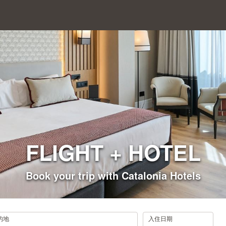
FLIGHT + HOTEL
Book your trip with Catalonia Hotels
.
的地
入住日期