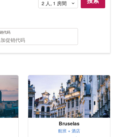
搜索
用
2
人
,
1
房間
销代码
Bruselas
航班 + 酒店