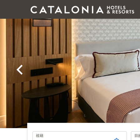
旅
祖籍
目