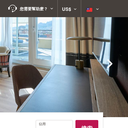
您需要幫助麽？
US$
佔
佔用