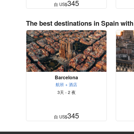
345
自
US$
The best destinations in Spain with
Barcelona
航班 + 酒店
3天 - 2 夜
345
自
US$