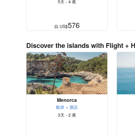
5天 - 4 夜
576
自
US$
Discover the islands with Flight + H
Menorca
航班 + 酒店
3天 - 2 夜